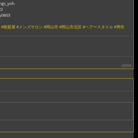
ngs_yoh
22
y0603
#散髪屋
#メンズサロン
#岡山市
#岡山市北区
#ヘアースタイル
#男性