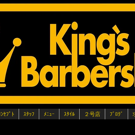
ｺﾝｾﾌﾟﾄ
ｽﾀｯﾌ
ﾒﾆｭｰ
ｽﾀｲﾙ
２号店
ﾌﾞﾛｸﾞ