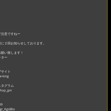
で注意ですねー
日に２回お知らせしております。
願い致します！ 
ッター
ブサイト
e-king
スタグラム
shop_jpn
09
r_KgsBbs