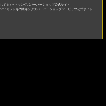
してます^_^ キングズバーバーショップ公式サイト
rshop-jpn.com/ カット専門店キングズバーバーショップツービッツ公式サイト