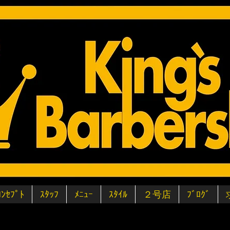
ｺﾝｾﾌﾟﾄ
ｽﾀｯﾌ
ﾒﾆｭｰ
ｽﾀｲﾙ
２号店
ﾌﾞﾛｸﾞ