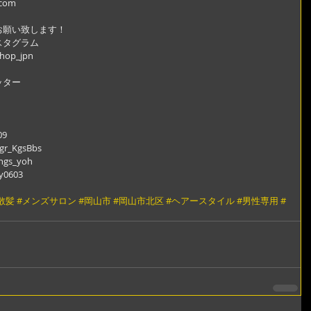
.com
願い致します！ 
スタグラム
shop_jpn
ッター
09
r_KgsBbs
ngs_yoh
y0603
散髪
#メンズサロン
#岡山市
#岡山市北区
#ヘアースタイル
#男性専用
#