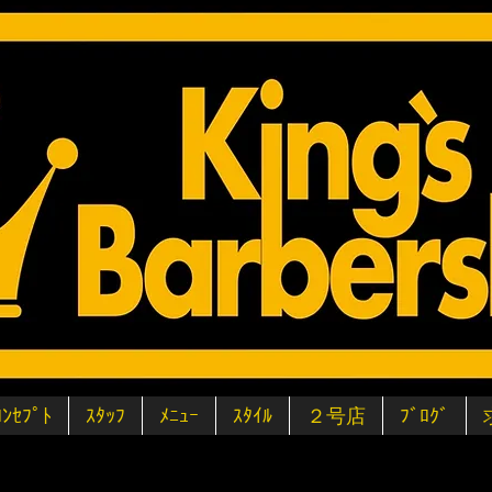
ｺﾝｾﾌﾟﾄ
ｽﾀｯﾌ
ﾒﾆｭｰ
ｽﾀｲﾙ
２号店
ﾌﾞﾛｸﾞ