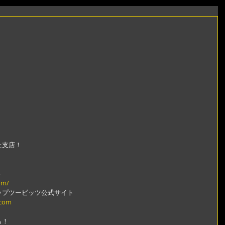
た支店！
。
ト
om/
ップツービッツ公式サイト
.com
ら！