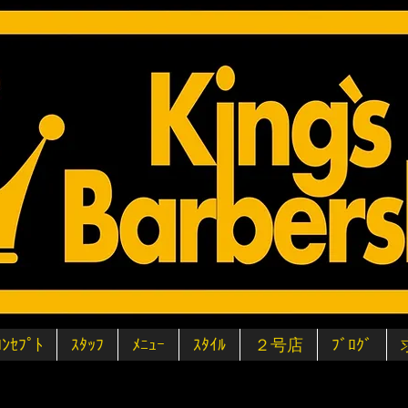
ｺﾝｾﾌﾟﾄ
ｽﾀｯﾌ
ﾒﾆｭｰ
ｽﾀｲﾙ
２号店
ﾌﾞﾛｸﾞ