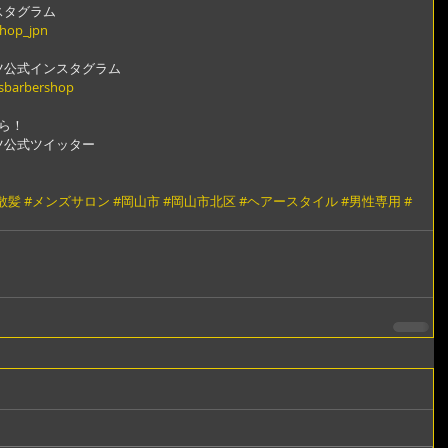
スタグラム
shop_jpn
ツ公式インスタグラム
gsbarbershop
ら！
ツ公式ツイッター
散髪
#メンズサロン
#岡山市
#岡山市北区
#ヘアースタイル
#男性専用
#