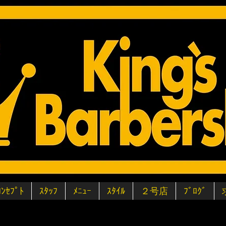
ｺﾝｾﾌﾟﾄ
ｽﾀｯﾌ
ﾒﾆｭｰ
ｽﾀｲﾙ
２号店
ﾌﾞﾛｸﾞ