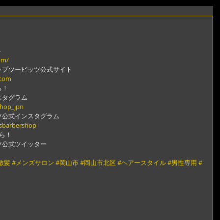
ト
om/
ップツービッツ公式サイト
.com
ら！
スタグラム
shop_jpn
ツ公式インスタグラム
gsbarbershop
ら！
ツ公式ツイッター
散髪
#メンズサロン
#岡山市
#岡山市北区
#ヘアースタイル
#男性専用
#