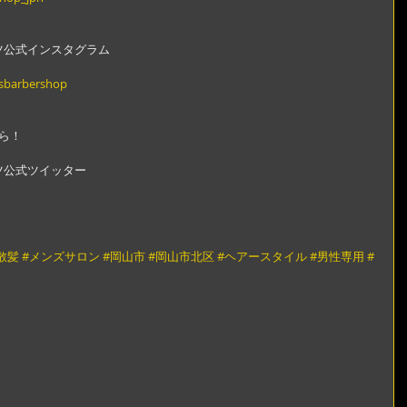
ツ公式インスタグラム
gsbarbershop
ら！
ツ公式ツイッター
散髪
#メンズサロン
#岡山市
#岡山市北区
#ヘアースタイル
#男性専用
#