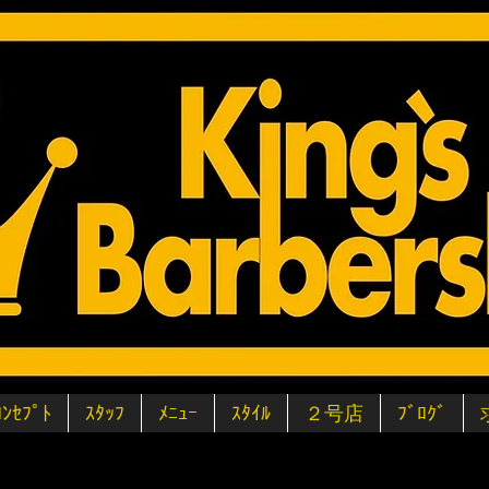
ｺﾝｾﾌﾟﾄ
ｽﾀｯﾌ
ﾒﾆｭｰ
ｽﾀｲﾙ
２号店
ﾌﾞﾛｸﾞ