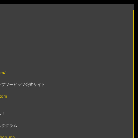
ト
om/
ップツービッツ公式サイト
.com
ら！
スタグラム
shop_jpn