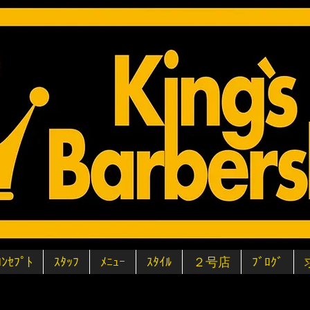
ｺﾝｾﾌﾟﾄ
ｽﾀｯﾌ
ﾒﾆｭｰ
ｽﾀｲﾙ
２号店
ﾌﾞﾛｸﾞ