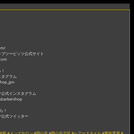
ト
om/
ップツービッツ公式サイト
.com
ら！
スタグラム
shop_jpn
ツ公式インスタグラム
gsbarbershop
ら！
ツ公式ツイッター
散髪
#メンズサロン
#岡山市
#岡山市北区
#ヘアースタイル
#男性専用
#