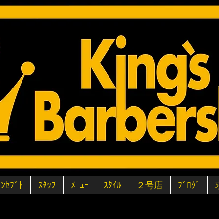
ｺﾝｾﾌﾟﾄ
ｽﾀｯﾌ
ﾒﾆｭｰ
ｽﾀｲﾙ
２号店
ﾌﾞﾛｸﾞ