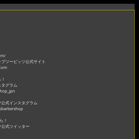
ト
om/
ップツービッツ公式サイト
.com
ら！
スタグラム
shop_jpn
ツ公式インスタグラム
gsbarbershop
ら！
ツ公式ツイッター