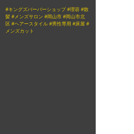
#キングズバーバーショップ
#理容
#散
髪
#メンズサロン
#岡山市
#岡山市北
区
#ヘアースタイル
#男性専用
#床屋
#
メンズカット