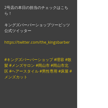
2号店の本日の担当のチェックはこち
ら！
キングズバーバーショップツービッツ
公式ツイッター
https://twitter.com/the_kingsbarber
#キングズバーバーショップ
#理容
#散
髪
#メンズサロン
#岡山市
#岡山市北
区
#ヘアースタイル
#男性専用
#床屋
#
メンズカット