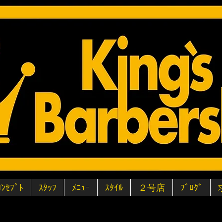
ｺﾝｾﾌﾟﾄ
ｽﾀｯﾌ
ﾒﾆｭｰ
ｽﾀｲﾙ
２号店
ﾌﾞﾛｸﾞ