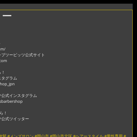
ャー
。
ト
om/
ップツービッツ公式サイト
.com
ら！
スタグラム
shop_jpn
ツ公式インスタグラム
gsbarbershop
ら！
ツ公式ツイッター
散髪
#メンズサロン
#岡山市
#岡山市北区
#ヘアースタイル
#男性専用
#