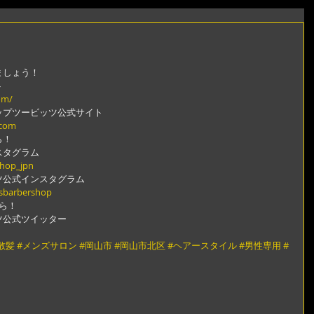
ましょう！
ト
om/
ップツービッツ公式サイト
.com
ら！
スタグラム
shop_jpn
ツ公式インスタグラム
gsbarbershop
ら！
ツ公式ツイッター
散髪
#メンズサロン
#岡山市
#岡山市北区
#ヘアースタイル
#男性専用
#