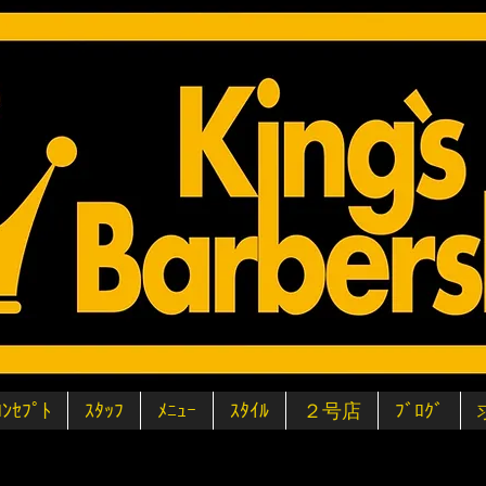
ｺﾝｾﾌﾟﾄ
ｽﾀｯﾌ
ﾒﾆｭｰ
ｽﾀｲﾙ
２号店
ﾌﾞﾛｸﾞ