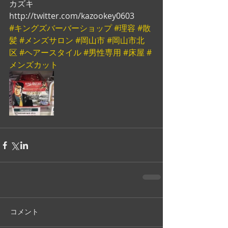
カズキ　
http://twitter.com/kazookey0603
#キングズバーバーショップ
#理容
#散
髪
#メンズサロン
#岡山市
#岡山市北
区
#ヘアースタイル
#男性専用
#床屋
#
メンズカット
コメント