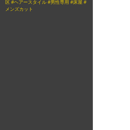
区
#ヘアースタイル
#男性専用
#床屋
#
メンズカット