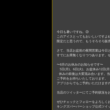
今日も暑いですね。😥
このアイスとってもおいしいですよ
限定だと思うので、もうそろそろ販
さて、当店お盆前の夜間営業は今日
すでにお席無くなりつつあります。
〜8月のお休みのお知らせです〜
    5日(月)、6日(火)、お盆休み12
   休みの前後は大変混み合います。当日のご予約に対応できない場合も多々ございますので、ぜひ今からの
ご予約をお待ちいたしております。
アプリからでもご予約いただけます
当店のツイッターにてご予約状況を
ぜひチェックとフォローをよろしくお
キングズバーバーショップ公式ツイ