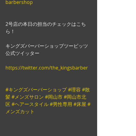
barbershop
2号店の本日の担当のチェックはこち
ら！
キングズバーバーショップツービッツ
公式ツイッター
https://twitter.com/the_kingsbarber
#キングズバーバーショップ
#理容
#散
髪
#メンズサロン
#岡山市
#岡山市北
区
#ヘアースタイル
#男性専用
#床屋
#
メンズカット