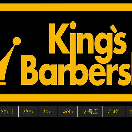
ｺﾝｾﾌﾟﾄ
ｽﾀｯﾌ
ﾒﾆｭｰ
ｽﾀｲﾙ
２号店
ﾌﾞﾛｸﾞ