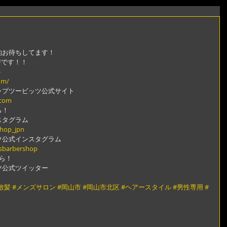
約お待ちしてます！
Fです！！
ト
om/
ップツービッツ公式サイト
.com
ら！
スタグラム
shop_jpn
ツ公式インスタグラム
gsbarbershop
ら！
ツ公式ツイッター
散髪
#メンズサロン
#岡山市
#岡山市北区
#ヘアースタイル
#男性専用
#