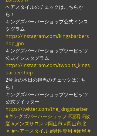
ヘアスタイルのチェックはこちらか
ら！
キングズバーバーショップ公式インス
タグラム
https://instagram.com/kingsbarbers
hop_jpn
キングズバーバーショップツービッツ
公式インスタグラム
https://instagram.com/twobits_kings
barbershop
2号店の本日の担当のチェックはこち
ら！
キングズバーバーショップツービッツ
公式ツイッター
https://twitter.com/the_kingsbarber
#キングズバーバーショップ
#理容
#散
髪
#メンズサロン
#岡山市
#岡山市北
区
#ヘアースタイル
#男性専用
#床屋
#