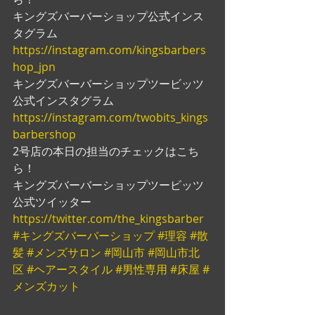
キングズバーバーショップ公式インス
タグラム
https://instagram.com/kingsbarbers
hop_jpn
キングズバーバーショップツービッツ
公式インスタグラム
https://instagram.com/twobits_kings
barbershop
2号店の本日の担当のチェックはこち
ら！
キングズバーバーショップツービッツ
公式ツイッター
https://twitter.com/the_kingsbarber
#キングズバーバーショップ
#理容
#散
髪
#メンズサロン
#岡山市
#岡山市北
区
#ヘアースタイル
#男性専用
#床屋
#
メンズカット