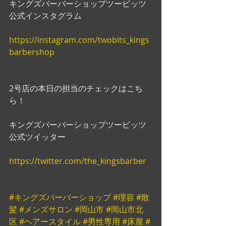
キングズバーバーショップツービッツ
公式インスタグラム
https://instagram.com/twobits_kings
barbershop
2号店の本日の担当のチェックはこち
ら！
キングズバーバーショップツービッツ
公式ツイッター
https://twitter.com/the_kingsbarber
#キングズバーバーショップ
#理容
#散
髪
#メンズサロン
#岡山市
#岡山市北
区
#ヘアースタイル
#男性専用
#床屋
#